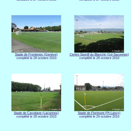
Stade de Frontenex (Genève)
Centre Sportif du Blanché (Gd-Saconnex)
complété le 28 octobre 2010
complété le 28 octobre 2010
Stade de Cavoitane (Laconnex)
Stade de Florimont (Pt-Lancy)
complété le 28 octobre 2010
complété le 29 octobre 2010