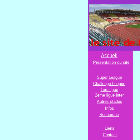
Accueil
Présentation du site
Super League
Challenge League
1ère ligue
2ème ligue inter
Autres stades
Infos
Recherche
Liens
Contact