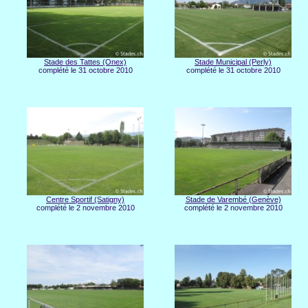
Stade des Tattes (Onex)
Stade Municipal (Perly)
complété le 31 octobre 2010
complété le 31 octobre 2010
Centre Sportif (Satigny)
Stade de Varembé (Genève)
complété le 2 novembre 2010
complété le 2 novembre 2010