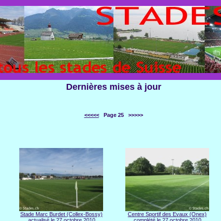
STADES.CH
le site de tous les stades de Suisse
Dernières mises à jour
<<<<<
Page 25 >>>>>
Stade Marc Burdet (Collex-Bossy)
Centre Sportif des Evaux (Onex)
actualisé le 27 octobre 2010
complété le 27 octobre 2010