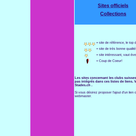
Sites officiels
Collections
= site de référence, le top
= site de très bonne qualité,
= site intéressant, vaut éve
= Coup de Coeur!
Les sites concernant les clubs suisses
pas intégrés dans ces listes de liens.
Stades.ch .
Si vous désirez proposer l'ajout d'un lien 
webmaster.