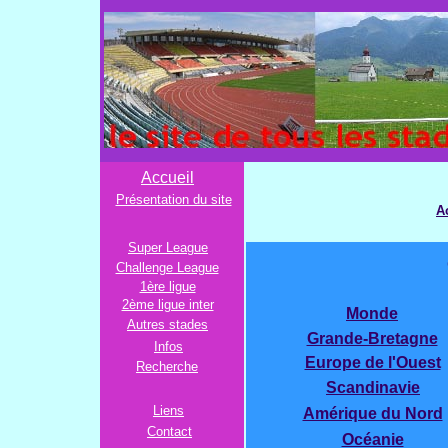
ST
le site de to
Accueil
Présentation du site
A
Super League
Challenge League
1ère ligue
2ème ligue inter
Monde
Autres stades
Grande-Bretagne
Infos
Europe de l'Ouest
Recherche
Scandinavie
Liens
Amérique du Nord
Contact
Océanie