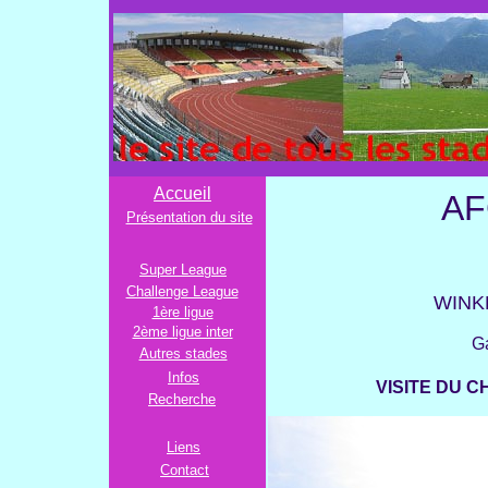
ST
le site de to
Accueil
AF
Présentation du site
Super League
Challenge League
WINK
1ère ligue
2ème ligue inter
Ga
Autres stades
Infos
VISITE DU C
Recherche
Liens
Contact